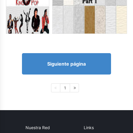
Siguiente página
1
Nuestra Red
Links