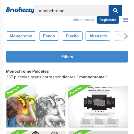
lose
Iniciar sesión
Regístrate
Monocromo
Fondo
Diseño
Abstracto
Textura
Filters
Monochrome Pinceles
387 pinceles gratis correspondientes
monochrome