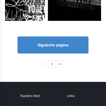
Siguiente página
1
Nuestra Red
Links