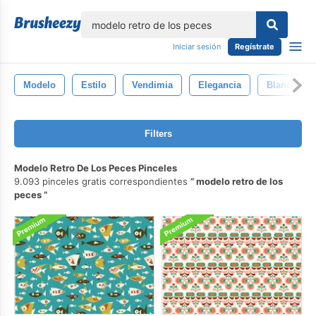
lose
Iniciar sesión
Regístrate
Modelo
Estilo
Vendimia
Elegancia
Blanco
Filters
Modelo Retro De Los Peces Pinceles
9.093 pinceles gratis correspondientes
modelo retro de los
peces