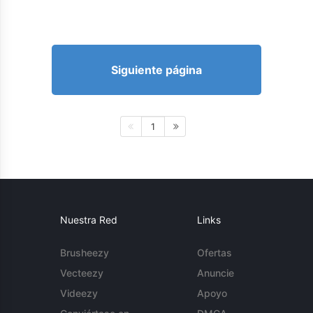
Siguiente página
1
Nuestra Red
Links
Brusheezy
Ofertas
Vecteezy
Anuncie
Videezy
Apoyo