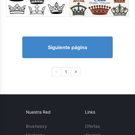
Siguiente página
1
Nuestra Red
Links
Brusheezy
Ofertas
Vecteezy
Anuncie