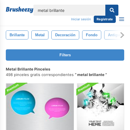
lose
Iniciar sesión
Regístrate
Brillante
Metal
Decoración
Fondo
Antiguo
Filters
Metal Brillante Pinceles
498 pinceles gratis correspondientes
metal brillante