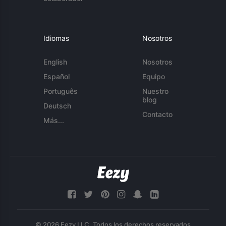
Idiomas
Nosotros
English
Nosotros
Español
Equipo
Português
Nuestro
blog
Deutsch
Contacto
Más...
© 2026 Eezy LLC. Todos los derechos reservados