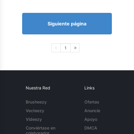
Siguiente página
1
Nuestra Red
Links
Brusheezy
Ofertas
Vecteezy
Anuncie
Videezy
Apoyo
Conviértase en
DMCA
colaborador