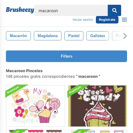
lose
Iniciar sesión
Regístrate
Macarrón
Magdalena
Pastel
Galletas
Postre
Filters
Macaroon Pinceles
148 pinceles gratis correspondientes
macaroon