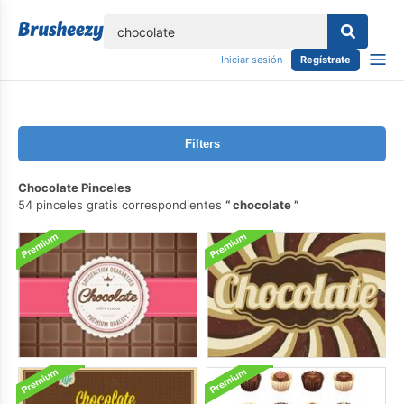
lose
Iniciar sesión
Regístrate
Filters
Chocolate Pinceles
54 pinceles gratis correspondientes
chocolate