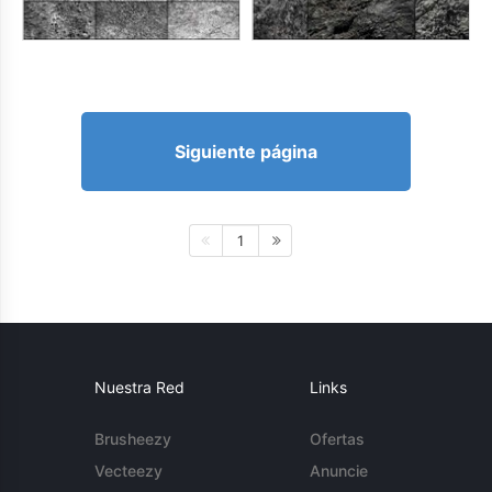
Siguiente página
1
Nuestra Red
Links
Brusheezy
Ofertas
Vecteezy
Anuncie