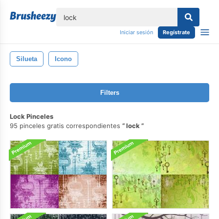
lose
Iniciar sesión
Regístrate
Silueta
Icono
Filters
Lock Pinceles
95 pinceles gratis correspondientes
lock