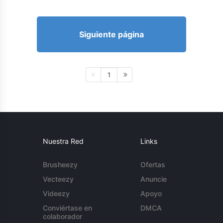
Siguiente página
1
Nuestra Red
Links
Brusheezy
Ofertas
Vecteezy
Anuncie
Videezy
Apoyo
Conviértase en
DMCA
colaborador