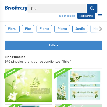
lose
Iniciar sesión
Regístrate
Floral
Flor
Flores
Planta
Jardín
Hermosa
Filters
Lirio Pinceles
976 pinceles gratis correspondientes
lirio