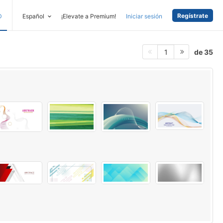
Regístrate
D
Español
¡Elevate a Premium!
Iniciar sesión
de 35
1