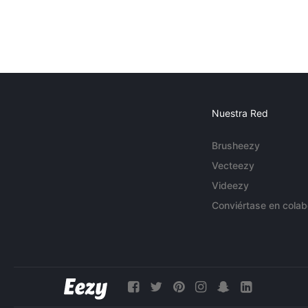
Nuestra Red
Brusheezy
Vecteezy
Videezy
Conviértase en colab