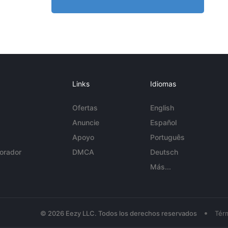
Links
Idiomas
Ofertas
English
Anuncie
Español
Apoyo
Português
orador
DMCA
Deutsch
Más...
•
© 2026 Eezy LLC. Todos los derechos reservados
Tér