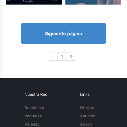
Siguiente página
1
Nuestra Red
Links
Brusheezy
Ofertas
Vecteezy
Anuncie
Videezy
Apoyo