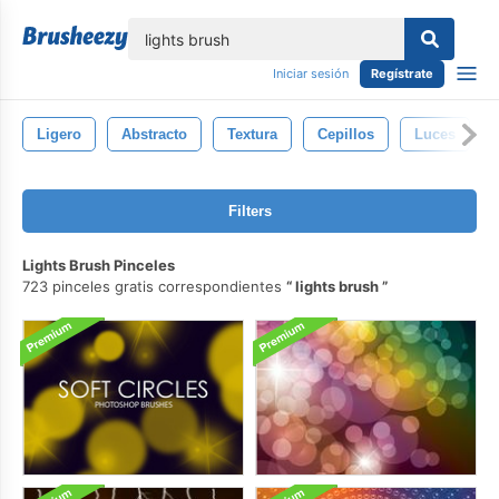
lose
Iniciar sesión
Regístrate
Ligero
Abstracto
Textura
Cepillos
Luces
Filters
Lights Brush Pinceles
723 pinceles gratis correspondientes
lights brush