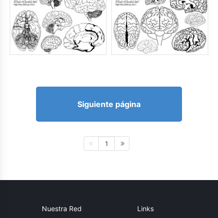
Siguiente página
1
Nuestra Red
Links