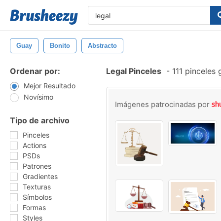
Guay
Bonito
Abstracto
Ordenar por:
Legal Pinceles
-
111 pinceles 
Mejor Resultado
Novísimo
Imágenes patrocinadas por
Tipo de archivo
Pinceles
Actions
PSDs
Patrones
Gradientes
Texturas
Símbolos
Formas
Styles