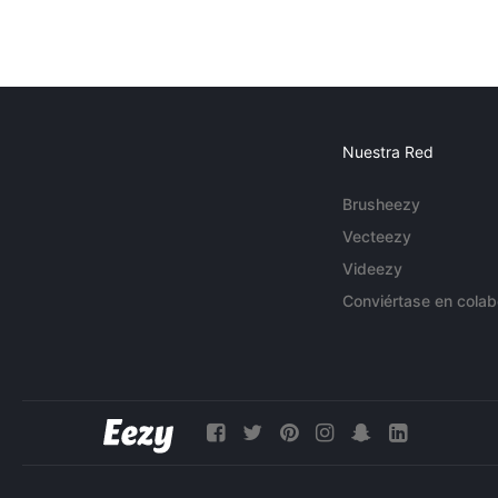
Nuestra Red
Brusheezy
Vecteezy
Videezy
Conviértase en colab