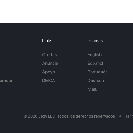
Links
Idiomas
Ofertas
English
Anuncie
Español
Apoyo
Português
orador
DMCA
Deutsch
Más...
•
© 2026 Eezy LLC. Todos los derechos reservados
Tér