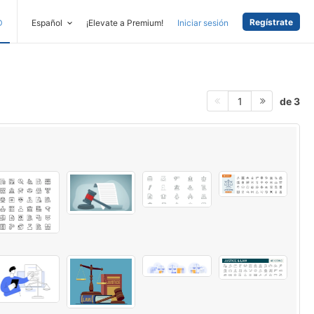
Regístrate
D
Español
¡Elevate a Premium!
Iniciar sesión
de 3
1