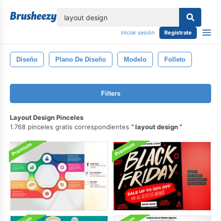
lose
Iniciar sesión
Regístrate
Diseño
Plano De Diseño
Modelo
Folleto
Filters
Layout Design Pinceles
1.768 pinceles gratis correspondientes
layout design