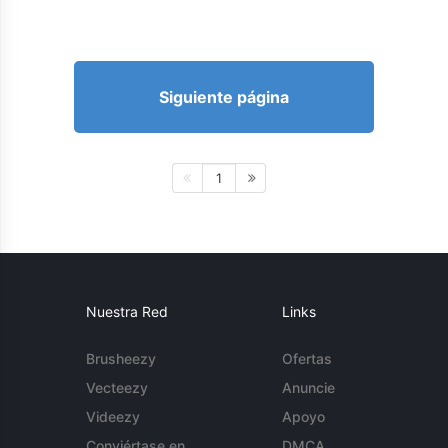
Siguiente página
1
Nuestra Red
Links
Brusheezy
Ofertas
Vecteezy
Anuncie
Videezy
Apoyo
Conviértase en
DMCA