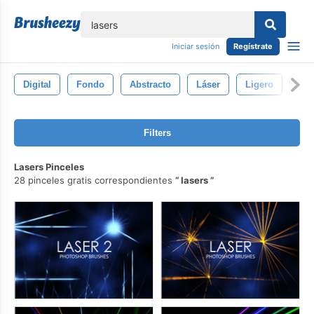
lose
Iniciar sesión
Regístrate
Digital
Fondo
Abstracto
Láser
Ligero
Tea
Filters
Lasers Pinceles
28 pinceles gratis correspondientes
lasers