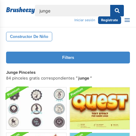
lose
Iniciar sesión
Regístrate
Constructor De Niño
Filters
Junge Pinceles
84 pinceles gratis correspondientes
junge