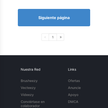
Siguiente página
1
Nuestra Red
Links
Brusheezy
Ofertas
Vecteezy
Anuncie
Videezy
Apoyo
Conviértase en
DMCA
colaborador