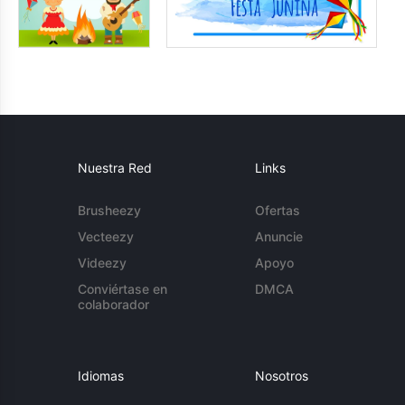
Nuestra Red
Links
Brusheezy
Ofertas
Vecteezy
Anuncie
Videezy
Apoyo
Conviértase en
DMCA
colaborador
Idiomas
Nosotros