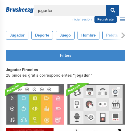
lose
Iniciar sesión
Regístrate
Jugador
Deporte
Juego
Hombre
Pelota
C
Filters
Jogador Pinceles
28 pinceles gratis correspondientes
jogador