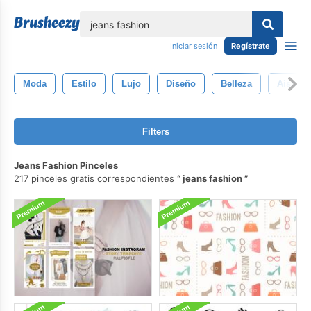
lose
Iniciar sesión
Regístrate
Moda
Estilo
Lujo
Diseño
Belleza
Aislado
Filters
Jeans Fashion Pinceles
217 pinceles gratis correspondientes
jeans fashion