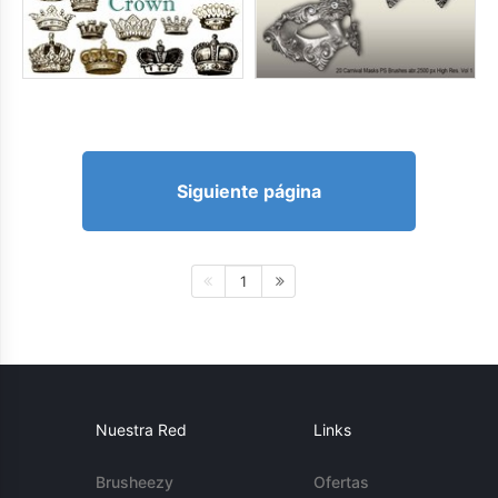
Siguiente página
1
Nuestra Red
Links
Brusheezy
Ofertas