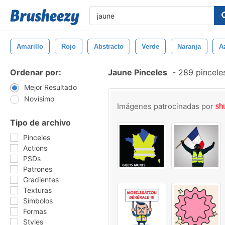
Amarillo
Rojo
Abstracto
Verde
Naranja
A
Ordenar por:
Jaune Pinceles
-
289 pinceles
Mejor Resultado
Novísimo
Imágenes patrocinadas por
Tipo de archivo
Pinceles
Actions
PSDs
Patrones
Gradientes
Texturas
Símbolos
Formas
Styles