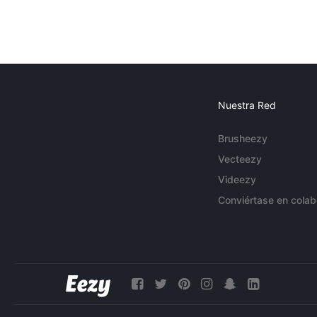
Nuestra Red
Brusheezy
Vecteezy
Videezy
Conviértase en colab