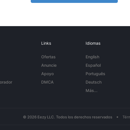
Links
Idiomas
Ofertas
English
Anuncie
Español
Apoyo
Português
orador
DMCA
Deutsch
Más...
•
© 2026 Eezy LLC. Todos los derechos reservados
Tér