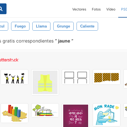
Vectores
Fotos
Vídeo
PS
zul
Fuego
Llama
Grunge
Caliente
 gratis correspondientes
jaune