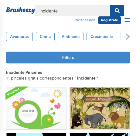
lose
Iniciar sesión
Regístrate
Aventuras
Clima
Ambiente
Crecimiento
Paisaj
Filters
Incidente Pinceles
11 pinceles gratis correspondientes
incidente