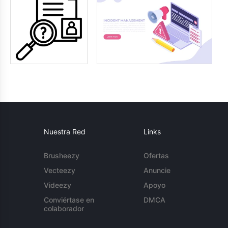
Nuestra Red
Links
Brusheezy
Ofertas
Vecteezy
Anuncie
Videezy
Apoyo
Conviértase en
DMCA
colaborador