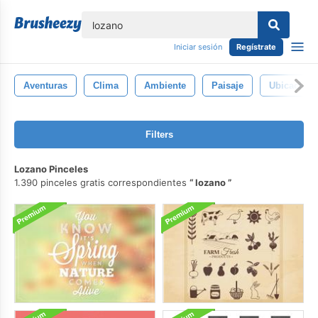
lose
Iniciar sesión
Regístrate
Aventuras
Clima
Ambiente
Paisaje
Ubicacion
Filters
Lozano Pinceles
1.390 pinceles gratis correspondientes
lozano