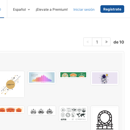
Regístrate
D
Español
¡Elevate a Premium!
Iniciar sesión
de 10
1