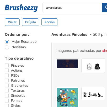
Viajar
Brújula
Acción
Ordenar por:
Aventuras Pinceles
-
506 pinc
Mejor Resultado
Novísimo
Imágenes patrocinadas por
Tipo de archivo
Pinceles
Actions
PSDs
Patrones
Gradientes
Texturas
Símbolos
Formas
Styles