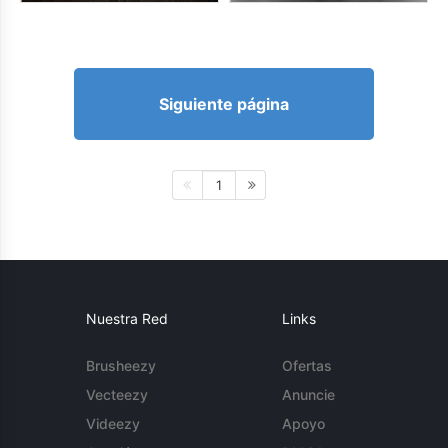
Siguiente página
1
Nuestra Red
Links
Brusheezy
Ofertas
Vecteezy
Anuncie
Videezy
Apoyo