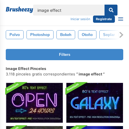
lose
Iniciar sesión
Regístrate
Polvo
Photoshop
Bokeh
Otoño
Soplar
F
Filters
Image Effect Pinceles
3.118 pinceles gratis correspondientes
image effect