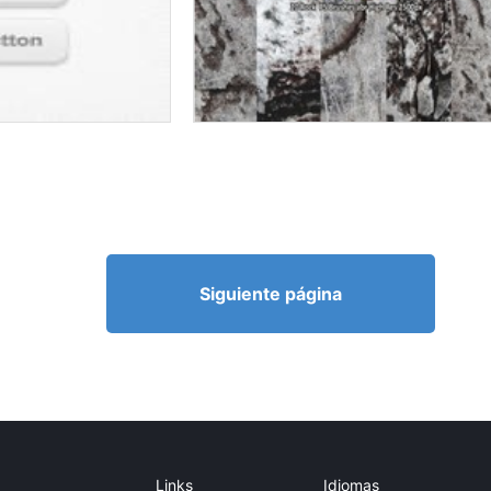
Siguiente página
Links
Idiomas