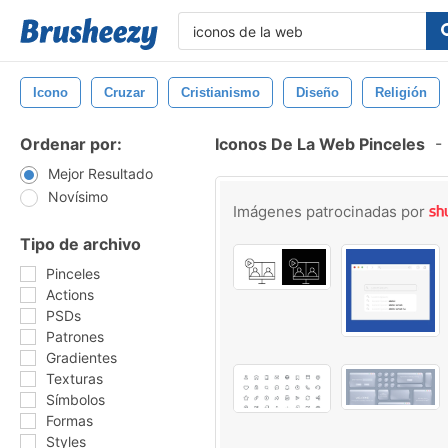
Icono
Cruzar
Cristianismo
Diseño
Religión
Ordenar por:
Iconos De La Web Pinceles
-
Mejor Resultado
Novísimo
Imágenes patrocinadas por
Tipo de archivo
Pinceles
Actions
PSDs
Patrones
Gradientes
Texturas
Símbolos
Formas
Styles