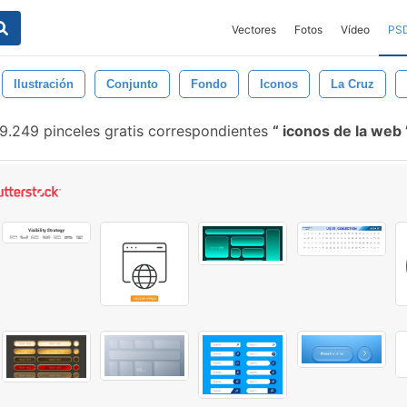
Vectores
Fotos
Vídeo
PS
Ilustración
Conjunto
Fondo
Iconos
La Cruz
9.249 pinceles gratis correspondientes
iconos de la web