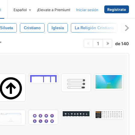
Regístrate
D
Español
¡Elevate a Premium!
Iniciar sesión
Silueta
Cristiano
Iglesia
La Religión Cristiana
Boto
de 140
1