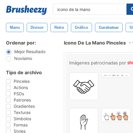
Mano
Divisor
Retro
Gráfico
Garabatear
S
Ordenar por:
Icono De La Mano Pinceles
-
Mejor Resultado
Novísimo
Imágenes patrocinadas por
Tipo de archivo
Pinceles
Actions
PSDs
Patrones
Gradientes
Texturas
Símbolos
Formas
Styles