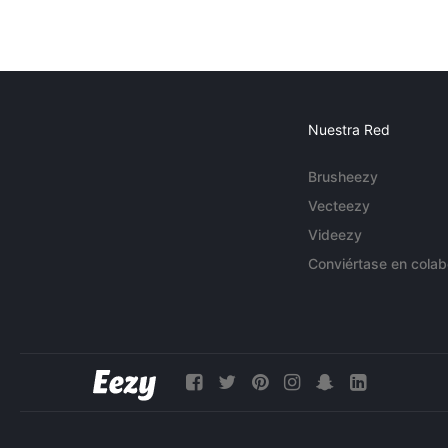
Nuestra Red
Brusheezy
Vecteezy
Videezy
Conviértase en colab