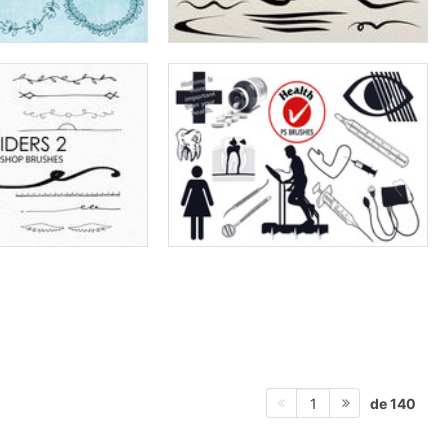
de 140
1