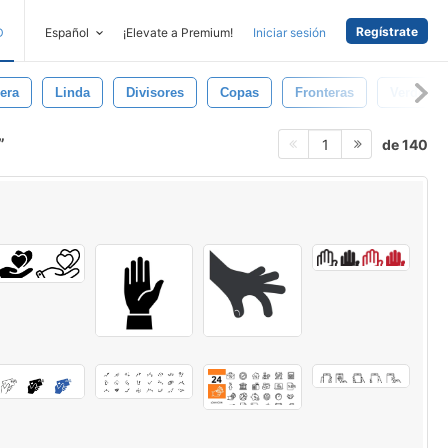
Regístrate
D
Español
¡Elevate a Premium!
Iniciar sesión
era
Linda
Divisores
Copas
Fronteras
Verderón
de 140
1