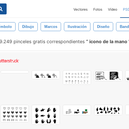
Vectores
Fotos
Vídeo
PS
ímbolo
Dibujo
Marcos
Ilustración
Diseño
Band
9.249 pinceles gratis correspondientes
icono de la mano