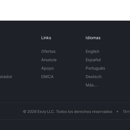
Links
Idiomas
Ofertas
English
Anuncie
Español
Apoyo
Português
orador
DMCA
Deutsch
Más...
•
© 2026 Eezy LLC. Todos los derechos reservados
Tér