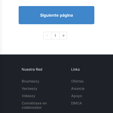
Siguiente página
1
Nuestra Red
Links
Brusheezy
Ofertas
Vecteezy
Anuncie
Videezy
Apoyo
Conviértase en
DMCA
colaborador