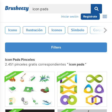
lose
Iniciar sesión
Regístrate
Icono
Ilustración
Iconos
Símbolo
Conjunto
Filters
Icon Psds Pinceles
2.451 pinceles gratis correspondientes
icon psds