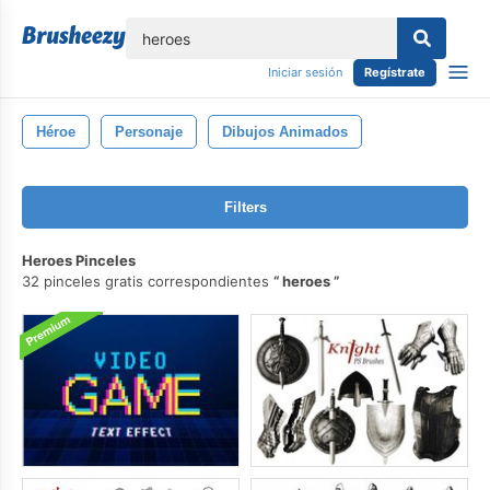
lose
Iniciar sesión
Regístrate
Héroe
Personaje
Dibujos Animados
Filters
Heroes Pinceles
32 pinceles gratis correspondientes
heroes