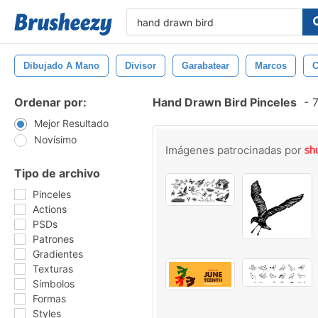
Dibujado A Mano
Divisor
Garabatear
Marcos
C
Ordenar por:
Hand Drawn Bird Pinceles
-
7
Mejor Resultado
Novísimo
Imágenes patrocinadas por
Tipo de archivo
Pinceles
Actions
PSDs
Patrones
Gradientes
Texturas
Símbolos
Formas
Styles