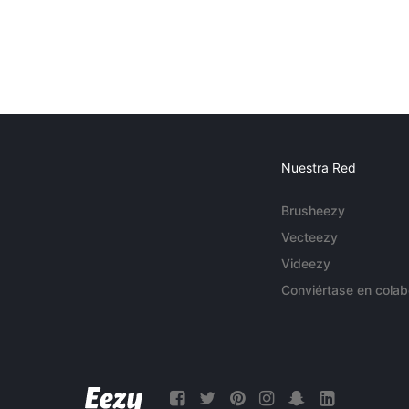
Nuestra Red
Brusheezy
Vecteezy
Videezy
Conviértase en colab