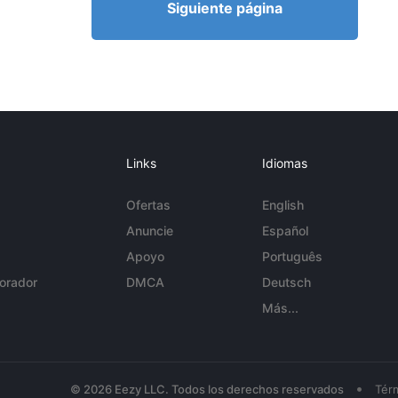
Siguiente página
Links
Idiomas
Ofertas
English
Anuncie
Español
Apoyo
Português
orador
DMCA
Deutsch
Más...
•
© 2026 Eezy LLC. Todos los derechos reservados
Tér