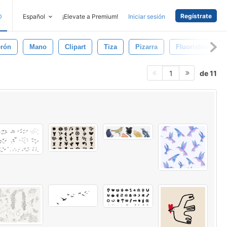
Regístrate
D
Español
¡Elevate a Premium!
Iniciar sesión
erón
Mano
Clipart
Tiza
Pizarra
Fluorishes
de 11
1