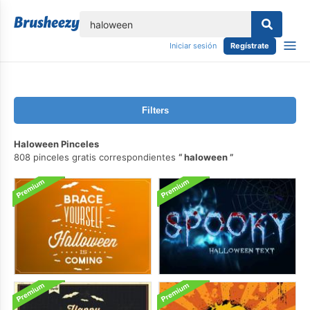
lose
Iniciar sesión
Regístrate
Filters
Haloween Pinceles
808 pinceles gratis correspondientes
haloween