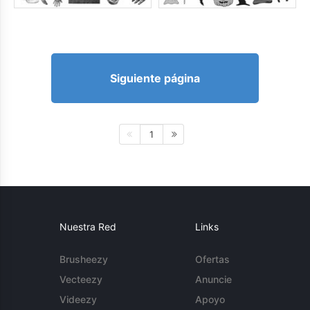
Siguiente página
1
Nuestra Red
Links
Brusheezy
Ofertas
Vecteezy
Anuncie
Videezy
Apoyo