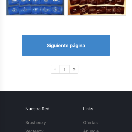
Siguiente página
1
Nuestra Red
Links
Brusheezy
Ofertas
Vecteezy
Anuncie