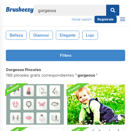
lose
Iniciar sesión
Regístrate
Belleza
Glamour
Elegante
Lujo
Filters
Gorgeous Pinceles
766 pinceles gratis correspondientes
gorgeous