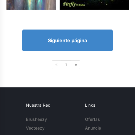
Siguiente página
1
Nuestra Red
Links
Brusheezy
Ofertas
Vecteezy
Anuncie