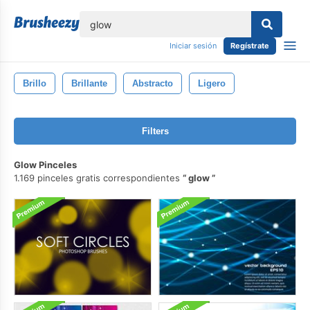
lose
Iniciar sesión
Regístrate
Brillo
Brillante
Abstracto
Ligero
Filters
Glow Pinceles
1.169 pinceles gratis correspondientes
glow