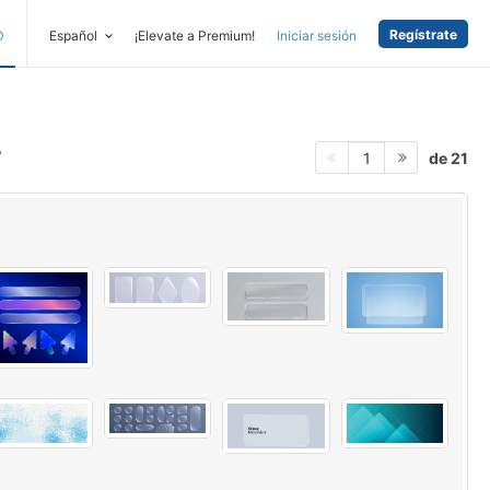
Regístrate
D
Español
¡Elevate a Premium!
Iniciar sesión
de 21
1