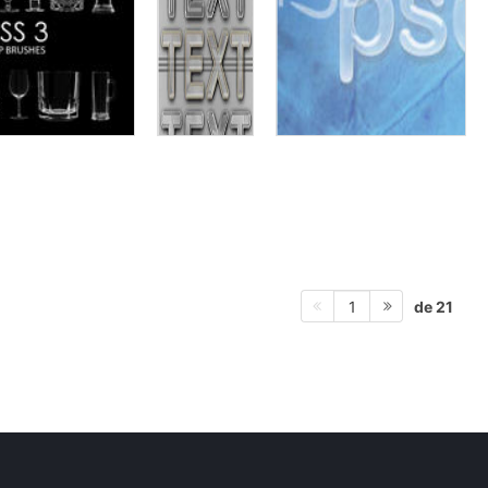
de 21
1