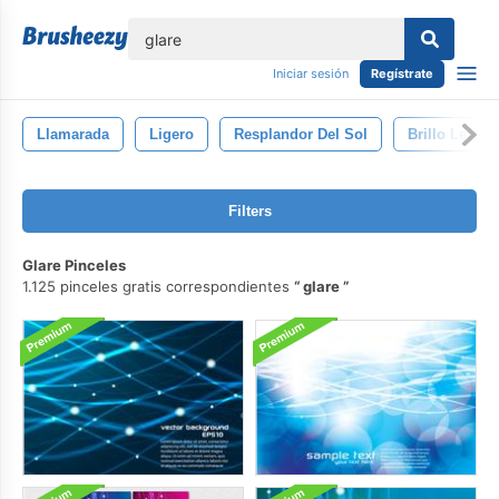
lose
Iniciar sesión
Regístrate
Llamarada
Ligero
Resplandor Del Sol
Brillo Leve
Filters
Glare Pinceles
1.125 pinceles gratis correspondientes
glare