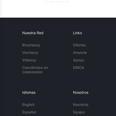
Nuestra Red
Links
Brusheezy
Ofertas
Vecteezy
Anuncie
Videezy
Apoyo
Conviértase en
DMCA
colaborador
Idiomas
Nosotros
English
Nosotros
Español
Equipo