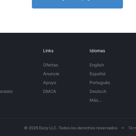
Links
Idiomas
Ofertas
English
Anuncie
Español
Apoyo
Português
orador
DMCA
Deutsch
Más...
•
© 2026 Eezy LLC. Todos los derechos reservados
Tér