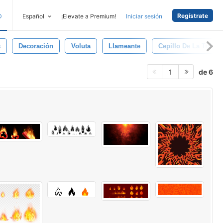
Regístrate
D
Español
¡Elevate a Premium!
Iniciar sesión
s
Decoración
Voluta
Llameante
Cepillo De La Tribu
de 6
1