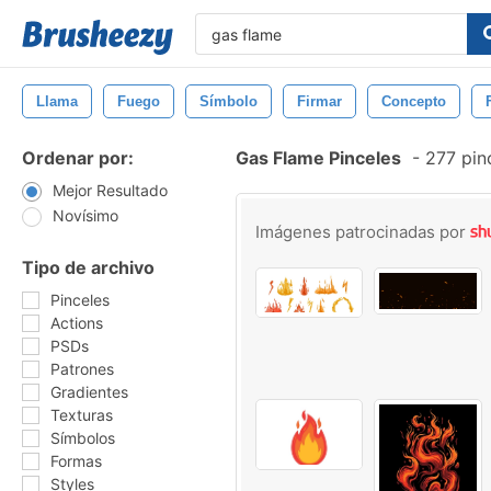
Llama
Fuego
Símbolo
Firmar
Concepto
Ordenar por:
Gas Flame Pinceles
-
277 pinc
Mejor Resultado
Novísimo
Imágenes patrocinadas por
Tipo de archivo
Pinceles
Actions
PSDs
Patrones
Gradientes
Texturas
Símbolos
Formas
Styles