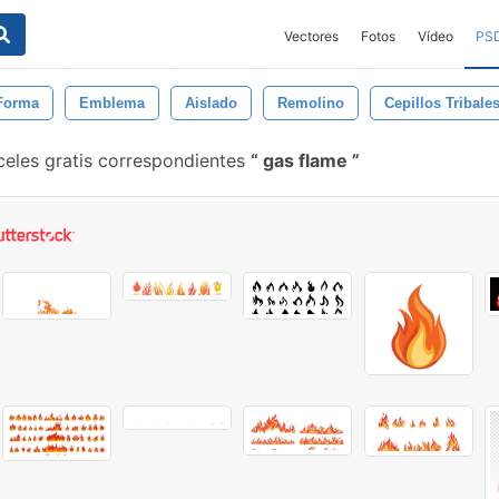
Vectores
Fotos
Vídeo
PS
Forma
Emblema
Aislado
Remolino
Cepillos Tribale
eles gratis correspondientes
gas flame