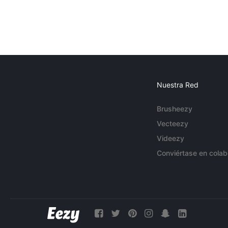
Nuestra Red
Brusheezy
Vecteezy
Videezy
Conviértase en colab