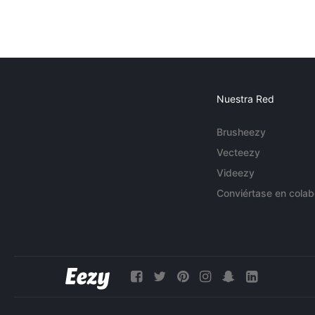
Nuestra Red
Brusheezy
Vecteezy
Videezy
Conviértase en colab