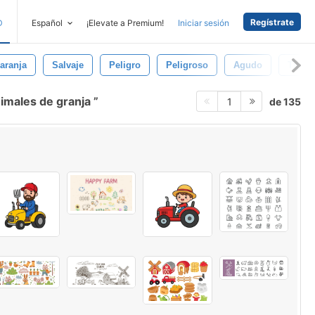
Regístrate
D
Español
¡Elevate a Premium!
Iniciar sesión
aranja
Salvaje
Peligro
Peligroso
Agudo
Tigre
nimales de granja
de 135
1