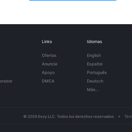
Links
Idiomas
Ofertas
English
Anuncie
Español
Apoyo
Português
orador
DMCA
Deutsch
Más...
•
© 2026 Eezy LLC. Todos los derechos reservados
Tér