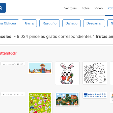
Vectores
Fotos
Vídeo
PS
ra Oblicua
Garra
Rasguño
Dañado
Desgarrar
N
nceles
-
9.034 pinceles gratis correspondientes
frutas a