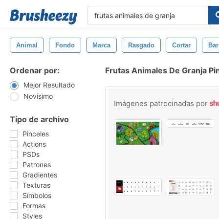
Animal
Fondo
Marca
Rasgado
Cortar
Bar
Ordenar por:
Frutas Animales De Granja Pi
Mejor Resultado
Novísimo
Imágenes patrocinadas por
Tipo de archivo
Pinceles
Actions
PSDs
Patrones
Gradientes
Texturas
Símbolos
Formas
Styles