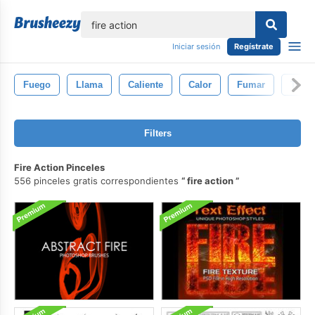
lose
Iniciar sesión
Regístrate
Fuego
Llama
Caliente
Calor
Fumar
Trans
Filters
Fire Action Pinceles
556 pinceles gratis correspondientes
fire action