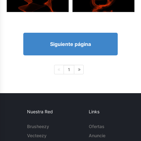
Siguiente página
1
Nuestra Red
Links
Brusheezy
Ofertas
Vecteezy
Anuncie