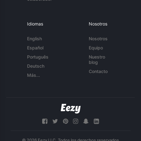
Idiomas
Nosotros
English
Nosotros
Español
Equipo
Português
Nuestro
blog
Deutsch
Contacto
Más...
© 2026 Eezy LLC. Todos los derechos reservados