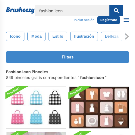
lose
Iniciar sesión
Regístrate
Icono
Moda
Estilo
Ilustración
Belleza
Gl
Filters
Fashion Icon Pinceles
849 pinceles gratis correspondientes
fashion icon