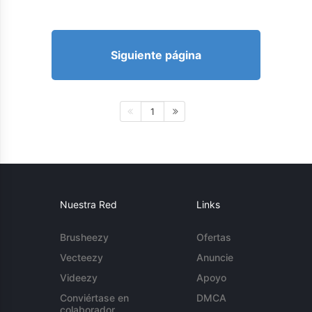
Siguiente página
1
Nuestra Red
Links
Brusheezy
Ofertas
Vecteezy
Anuncie
Videezy
Apoyo
Conviértase en
DMCA
colaborador