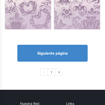
Siguiente página
1
Nuestra Red
Links