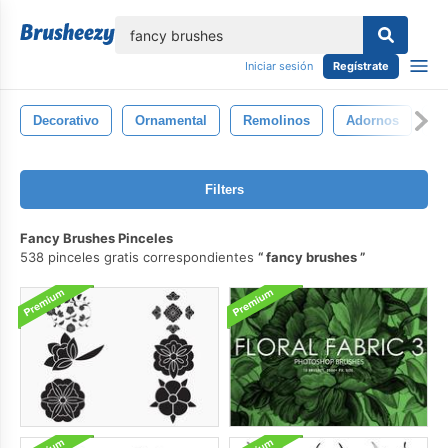
lose
Iniciar sesión
Regístrate
Decorativo
Ornamental
Remolinos
Adornos
Fl
Filters
Fancy Brushes Pinceles
538 pinceles gratis correspondientes
fancy brushes