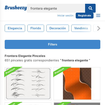
lose
Iniciar sesión
Regístrate
Elegancia
Florido
Decoración
Vendimia
Natur
Filters
Frontera Elegante Pinceles
651 pinceles gratis correspondientes
frontera elegante