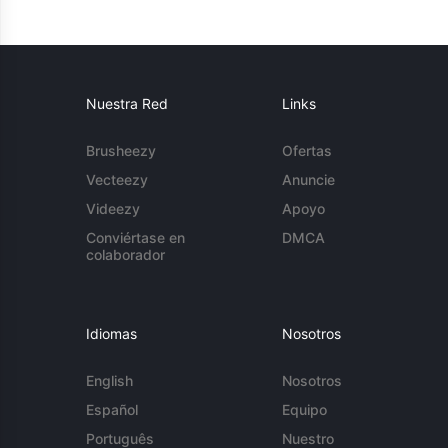
Nuestra Red
Links
Brusheezy
Ofertas
Vecteezy
Anuncie
Videezy
Apoyo
Conviértase en
DMCA
colaborador
Idiomas
Nosotros
English
Nosotros
Español
Equipo
Português
Nuestro