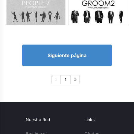
Siguiente página
1
Nuestra Red
Links
Brusheezy
Ofertas