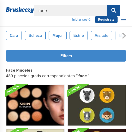
lose
Iniciar sesión
Regístrate
Cara
Belleza
Mujer
Estilo
Aislado
Máscar
Filters
Face Pinceles
489 pinceles gratis correspondientes
face