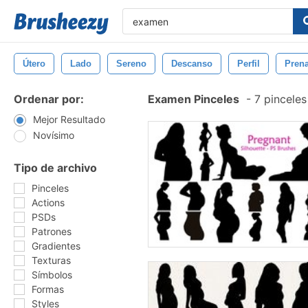
Útero
Lado
Sereno
Descanso
Perfil
Prena
Ordenar por:
Examen Pinceles
-
7 pinceles
Mejor Resultado
Novísimo
Tipo de archivo
Pinceles
Actions
PSDs
Patrones
Gradientes
Texturas
Símbolos
Formas
Styles