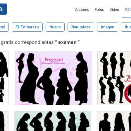
Vectores
Fotos
Vídeo
PS
tal
El Embarazo
Nuevo
Naturaleza
Imagen
Ilu
 gratis correspondientes
examen