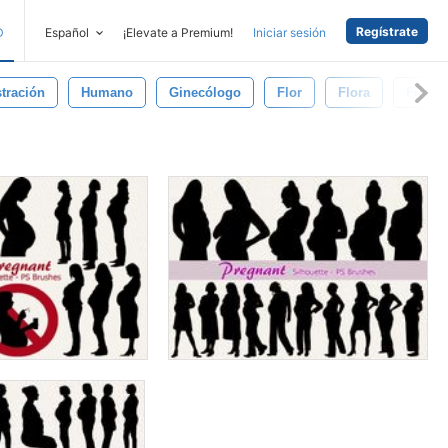
Regístrate
D
Español
¡Elevate a Premium!
Iniciar sesión
stración
Humano
Ginecólogo
Flor
Flora
Figura