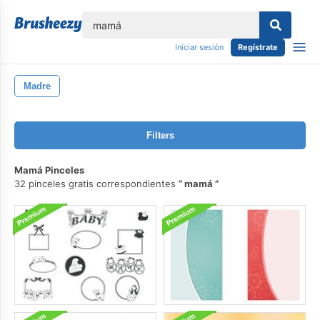
lose
Iniciar sesión
Regístrate
Madre
Filters
Mamá Pinceles
32 pinceles gratis correspondientes
mamá