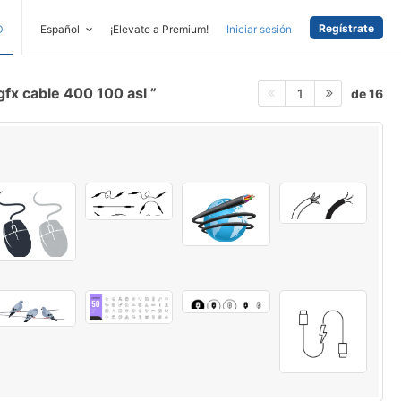
Regístrate
D
Español
¡Elevate a Premium!
Iniciar sesión
gfx cable 400 100 asl
de 16
1