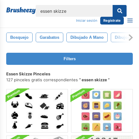
lose
Iniciar sesión
Regístrate
Bosquejo
Garabatos
Dibujado A Mano
Dibujos
Filters
Essen Skizze Pinceles
127 pinceles gratis correspondientes
essen skizze