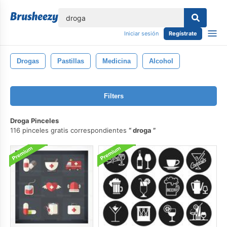
lose
Iniciar sesión
Regístrate
Drogas
Pastillas
Medicina
Alcohol
Filters
Droga Pinceles
116 pinceles gratis correspondientes
droga