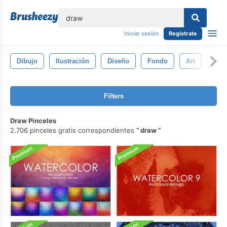
lose
Iniciar sesión
Regístrate
Dibujo
Ilustración
Diseño
Fondo
Art
Acua
Filters
Draw Pinceles
2.706 pinceles gratis correspondientes
draw