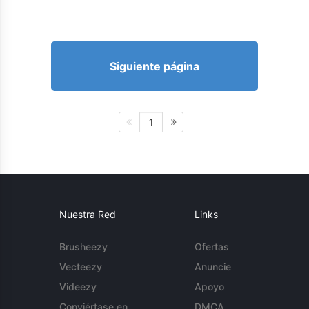
Siguiente página
1
Nuestra Red
Links
Brusheezy
Ofertas
Vecteezy
Anuncie
Videezy
Apoyo
Conviértase en
DMCA