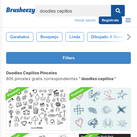
lose
Iniciar sesión
Regístrate
Garabatos
Bosquejo
Linda
Dibujado A Mano
D
Filters
Doodles Cepillos Pinceles
805 pinceles gratis correspondientes
doodles cepillos