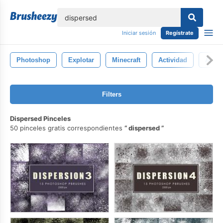
lose
Iniciar sesión
Regístrate
Photoshop
Explotar
Minecraft
Actividad
Aplic
Filters
Dispersed Pinceles
50 pinceles gratis correspondientes
dispersed