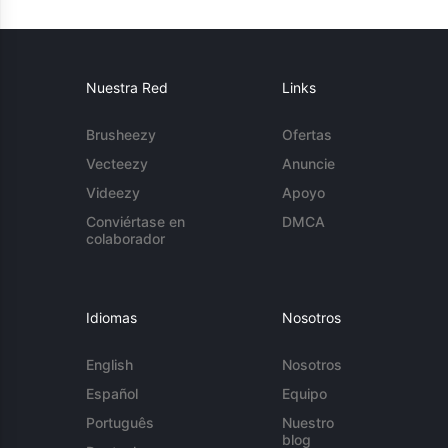
Nuestra Red
Links
Brusheezy
Ofertas
Vecteezy
Anuncie
Videezy
Apoyo
Conviértase en
DMCA
colaborador
Idiomas
Nosotros
English
Nosotros
Español
Equipo
Português
Nuestro
blog