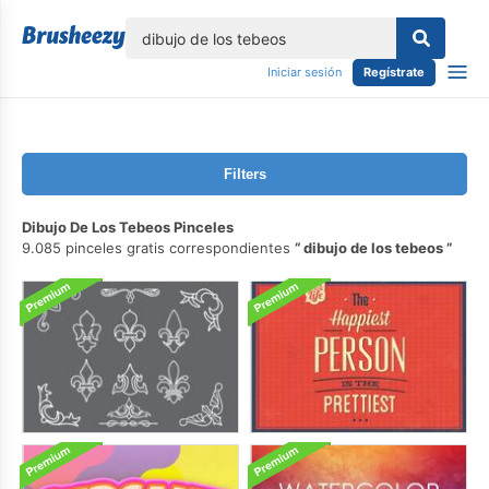
lose
Iniciar sesión
Regístrate
Filters
Dibujo De Los Tebeos Pinceles
9.085 pinceles gratis correspondientes
dibujo de los tebeos