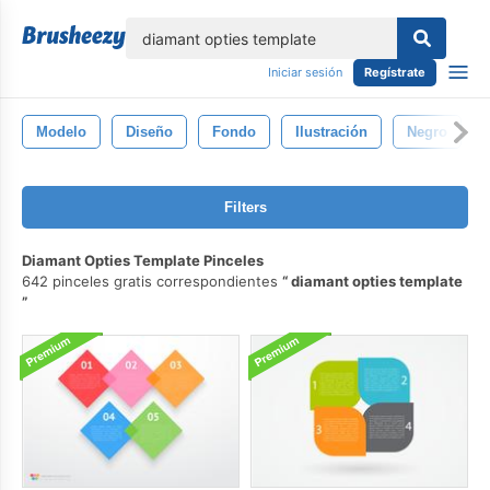
lose
Iniciar sesión
Regístrate
Modelo
Diseño
Fondo
Ilustración
Negro
Filters
Diamant Opties Template Pinceles
642 pinceles gratis correspondientes
diamant opties template