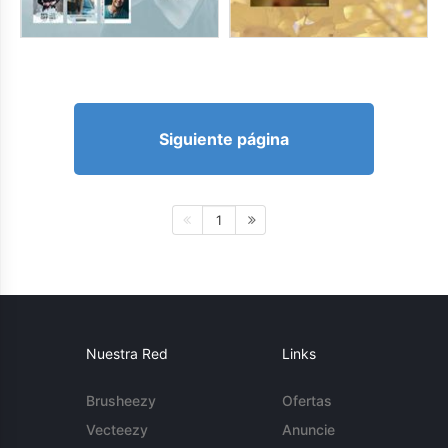
Siguiente página
1
Nuestra Red
Links
Brusheezy
Ofertas
Vecteezy
Anuncie