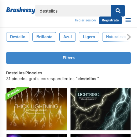
lose
Iniciar sesión
Regístrate
Destello
Brillante
Azul
Ligero
Naturaleza
Filters
Destellos Pinceles
31 pinceles gratis correspondientes
destellos